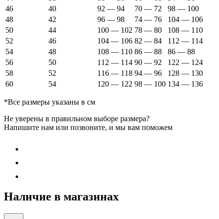
46
40
92 — 94
70 — 72
98 — 100
48
42
96 — 98
74 — 76
104 — 106
50
44
100 — 102
78 — 80
108 — 110
52
46
104 — 106
82 — 84
112 — 114
54
48
108 — 110
86 — 88
86 — 88
56
50
112 — 114
90 — 92
122 — 124
58
52
116 — 118
94 — 96
128 — 130
60
54
120 — 122
98 — 100
134 — 136
*Все размеры указаны в см
Не уверены в правильном выборе размера?
Напишите нам или позвоните, и мы вам поможем
Наличие в магазинах