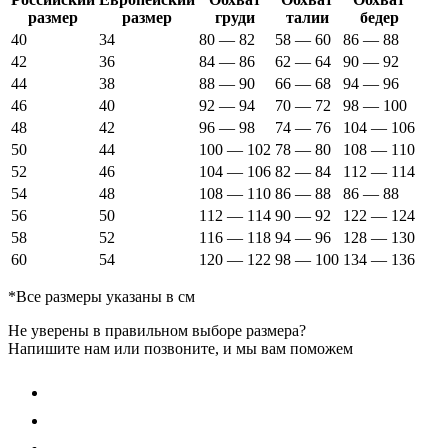
размер
размер
груди
талии
бедер
40
34
80 — 82
58 — 60
86 — 88
42
36
84 — 86
62 — 64
90 — 92
44
38
88 — 90
66 — 68
94 — 96
46
40
92 — 94
70 — 72
98 — 100
48
42
96 — 98
74 — 76
104 — 106
50
44
100 — 102
78 — 80
108 — 110
52
46
104 — 106
82 — 84
112 — 114
54
48
108 — 110
86 — 88
86 — 88
56
50
112 — 114
90 — 92
122 — 124
58
52
116 — 118
94 — 96
128 — 130
60
54
120 — 122
98 — 100
134 — 136
*Все размеры указаны в см
Не уверены в правильном выборе размера?
Напишите нам или позвоните, и мы вам поможем