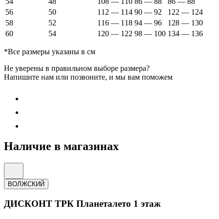
54
48
108 — 110
86 — 88
86 — 88
56
50
112 — 114
90 — 92
122 — 124
58
52
116 — 118
94 — 96
128 — 130
60
54
120 — 122
98 — 100
134 — 136
*Все размеры указаны в см
Не уверены в правильном выборе размера?
Напишите нам или позвоните, и мы вам поможем
Наличие в магазинах
ВОЛЖСКИЙ
ДИСКОНТ ТРК Планеталето 1 этаж