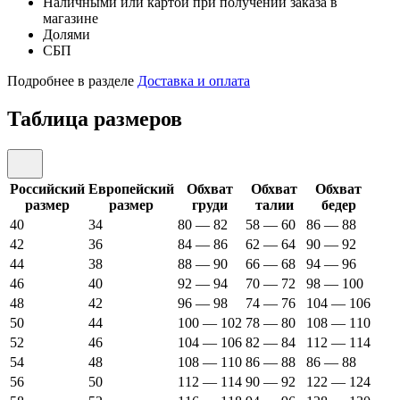
Наличными или картой при получении заказа в
магазине
Долями
СБП
Подробнее в разделе
Доставка и оплата
Таблица размеров
Российский
Европейский
Обхват
Обхват
Обхват
размер
размер
груди
талии
бедер
40
34
80 — 82
58 — 60
86 — 88
42
36
84 — 86
62 — 64
90 — 92
44
38
88 — 90
66 — 68
94 — 96
46
40
92 — 94
70 — 72
98 — 100
48
42
96 — 98
74 — 76
104 — 106
50
44
100 — 102
78 — 80
108 — 110
52
46
104 — 106
82 — 84
112 — 114
54
48
108 — 110
86 — 88
86 — 88
56
50
112 — 114
90 — 92
122 — 124