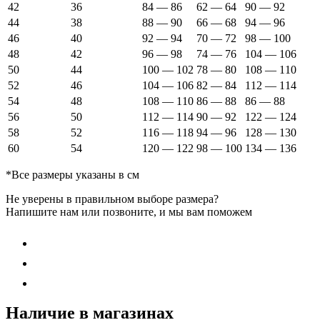
42
36
84 — 86
62 — 64
90 — 92
44
38
88 — 90
66 — 68
94 — 96
46
40
92 — 94
70 — 72
98 — 100
48
42
96 — 98
74 — 76
104 — 106
50
44
100 — 102
78 — 80
108 — 110
52
46
104 — 106
82 — 84
112 — 114
54
48
108 — 110
86 — 88
86 — 88
56
50
112 — 114
90 — 92
122 — 124
58
52
116 — 118
94 — 96
128 — 130
60
54
120 — 122
98 — 100
134 — 136
*Все размеры указаны в см
Не уверены в правильном выборе размера?
Напишите нам или позвоните, и мы вам поможем
Наличие в магазинах