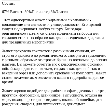
Состав:
67% Вискоза 30%Полиэстер 3%Эластан
Этот однобортный жакет с карманами с клапанами -
воплощение элегантности и универсальности. Его прямой
силуэт подчеркивает любую фигуру. Благодаря
оригинальному цвету, он станет идеальным выбором для
создания стильных образов как для повседневных дел, так и
для праздничных мероприятий.
Жакет прекрасно сочетается с различными стилями, от
строгого делового до романтического, смотрится гармонично
с разными образами: от строгих брючных костюмов до легких
платьев. Вы можете сочетать его с классическими брюками,
юбкой-карандаш или платьем, создавая как деловой, так и
вечерний образ или дополнить брюками из комплекта. Жакет
станет незаменимым элементом вашего гардероба на долгое
время!
Жакет хорошо подойдет для: работы в офисе, деловых встреч,
прогулок, фотосессии, девичников, выпускного, отдыха на
море, похода в ресторан, свидания, школьной линейки, дня
рождения, свадьбы, для путешествий, для отдыха.