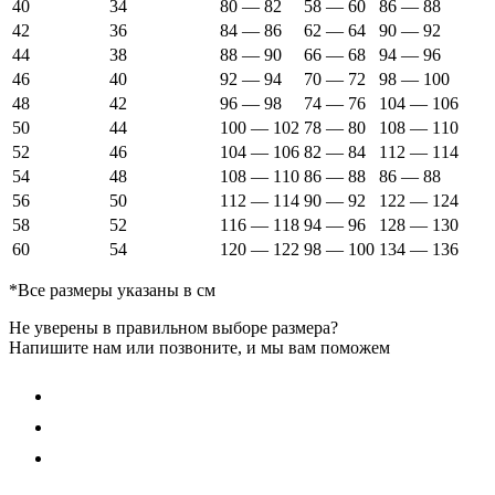
40
34
80 — 82
58 — 60
86 — 88
42
36
84 — 86
62 — 64
90 — 92
44
38
88 — 90
66 — 68
94 — 96
46
40
92 — 94
70 — 72
98 — 100
48
42
96 — 98
74 — 76
104 — 106
50
44
100 — 102
78 — 80
108 — 110
52
46
104 — 106
82 — 84
112 — 114
54
48
108 — 110
86 — 88
86 — 88
56
50
112 — 114
90 — 92
122 — 124
58
52
116 — 118
94 — 96
128 — 130
60
54
120 — 122
98 — 100
134 — 136
*Все размеры указаны в см
Не уверены в правильном выборе размера?
Напишите нам или позвоните, и мы вам поможем