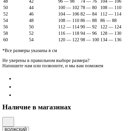
48
42
96 — 98
74 — 76
104 — 106
50
44
100 — 102
78 — 80
108 — 110
52
46
104 — 106
82 — 84
112 — 114
54
48
108 — 110
86 — 88
86 — 88
56
50
112 — 114
90 — 92
122 — 124
58
52
116 — 118
94 — 96
128 — 130
60
54
120 — 122
98 — 100
134 — 136
*Все размеры указаны в см
Не уверены в правильном выборе размера?
Напишите нам или позвоните, и мы вам поможем
Наличие в магазинах
ВОЛЖСКИЙ